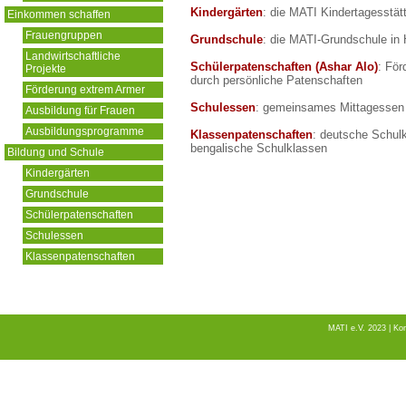
Kindergärten
: die MATI Kindertagesstä
Einkommen schaffen
Frauengruppen
Grundschule
: die MATI-Grundschule in
Landwirtschaftliche
Schülerpatenschaften (Ashar Alo)
: För
Projekte
durch persönliche Patenschaften
Förderung extrem Armer
Schulessen
: gemeinsames Mittagessen 
Ausbildung für Frauen
Ausbildungsprogramme
Klassenpatenschaften
: deutsche Schulk
bengalische Schulklassen
Bildung und Schule
Kindergärten
Grundschule
Schülerpatenschaften
Schulessen
Klassenpatenschaften
MATI e.V. 2023 |
Kon